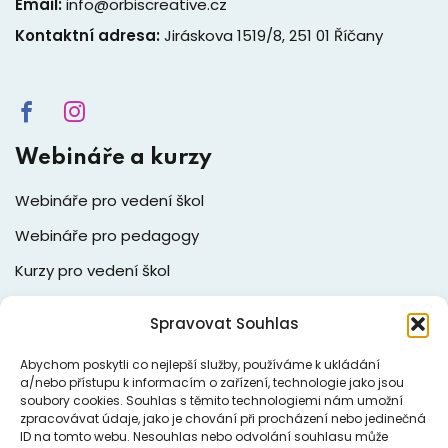
Email:
info@orbiscreative.cz
Kontaktní adresa:
Jiráskova 1519/8, 251 01 Říčany
Webináře a kurzy
Webináře pro vedení škol
Webináře pro pedagogy
Kurzy pro vedení škol
Kurzy pro pedagogy
Spravovat Souhlas
Rekvalifikace
Abychom poskytli co nejlepší služby, používáme k ukládání
a/nebo přístupu k informacím o zařízení, technologie jako jsou
Fakturační adresa
soubory cookies. Souhlas s těmito technologiemi nám umožní
zpracovávat údaje, jako je chování při procházení nebo jedinečná
Orbis Creative – zařízení pro další vzdělávání
ID na tomto webu. Nesouhlas nebo odvolání souhlasu může