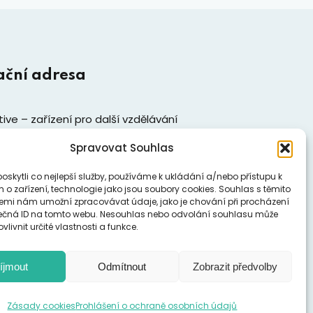
ační adresa
ive – zařízení pro další vzdělávání
ých pracovníků, z. s.
Spravovat Souhlas
1519/8
skytli co nejlepší služby, používáme k ukládání a/nebo přístupu k
 o zařízení, technologie jako jsou soubory cookies. Souhlas s těmito
ny
emi nám umožní zpracovávat údaje, jako je chování při procházení
58
ečná ID na tomto webu. Nesouhlas nebo odvolání souhlasu může
vlivnit určité vlastnosti a funkce.
t další kontakty
íjmout
Odmítnout
Zobrazit předvolby
Zásady cookies
Prohlášení o ochraně osobních údajů