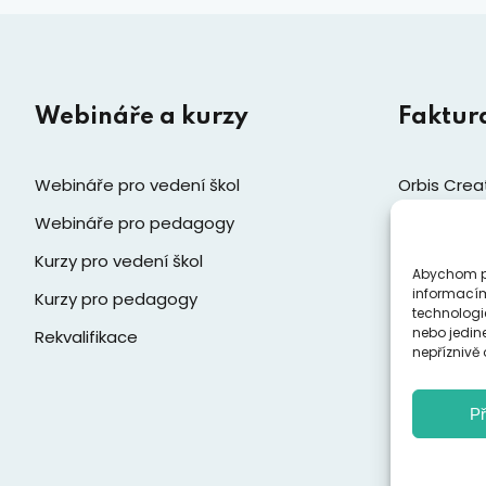
Webináře a kurzy
Faktur
Webináře pro vedení škol
Orbis Creat
pedagogick
Webináře pro pedagogy
Kurzy pro vedení škol
Jiráskova 
Abychom po
informacím
Kurzy pro pedagogy
251 01 Říča
technologi
IČ: 037612
nebo jedin
Rekvalifikace
nepříznivě o
Zobrazi
Př