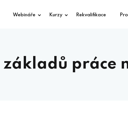
Webináře
Kurzy
Rekvalifikace
Pro
Sign in
 základů práce 
Lost your password?
Remember me