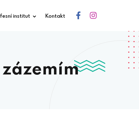
fesní institut
Kontakt
m zázemím