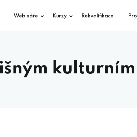
Webináře
Kurzy
Rekvalifikace
Pro
Sign in
lišným kulturní
Lost your password?
Remember me