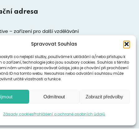
ační adresa
ive – zařízení pro další vzdělávání
ých pracovníků, z. s.
Spravovat Souhlas
1519/8
skytli co nejlepší služby, používáme k ukládání a/nebo přístupu k
 o zařízení, technologie jako jsou soubory cookies. Souhlas s těmito
ny
emi nám umožní zpracovávat údaje, jako je chování při procházení
58
ečná ID na tomto webu. Nesouhlas nebo odvolání souhlasu může
vlivnit určité vlastnosti a funkce.
t další kontakty
íjmout
Odmítnout
Zobrazit předvolby
Zásady cookies
Prohlášení o ochraně osobních údajů