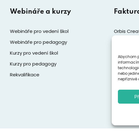
Webináře a kurzy
Faktur
Webináře pro vedení škol
Orbis Creat
pedagogick
Webináře pro pedagogy
Kurzy pro vedení škol
Jiráskova 
Abychom po
informacím
Kurzy pro pedagogy
251 01 Říča
technologi
IČ: 037612
nebo jedin
Rekvalifikace
nepříznivě o
Zobrazi
Př