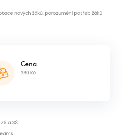
daptace nových žáků, porozumění potřeb žáků
Cena
380 Kč
 ZŠ a SŠ
 Teams