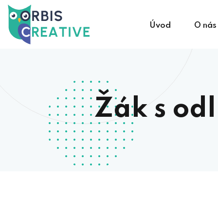
Úvod
O nás
Žák s od